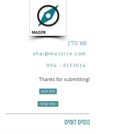
מזור נדל''ן
shai@mazorre.com
054 -3177014
Thanks for submitting!
נכס הבא
נכס קודם
נכסים דומים