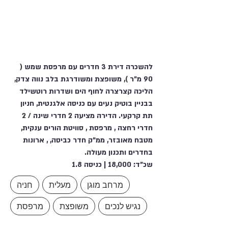
להשכרה דירת 3 חדרים עם מרפסת שמש (
90 מ"ר ), משופצת ומשודרגת בלב נווה צדק,
הליכה קצרצרה לחוף הים ושדרות רוטשילד
בבניין בוטיק נעים עם כניסה אלגנטית, חניון
תת קרקעי. הדירה מציעה 2 חדרי שינה / 2
חדרי רחצה , מרפסת , סוויטת הורים ענקית,
מטבח מאובזר, ממ"ק חדר כביסה, , ארונות
בחדרים ותכנון מעולה.
שכ"ד: 18,000 | כניסה 1.8
מרחב מוגן
מעלית
חניה
נגיש לנכים
משופצת
מרפסת