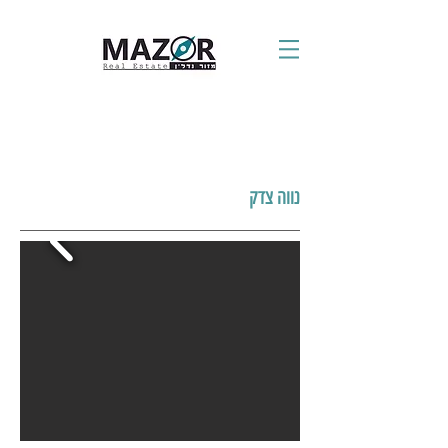
נווה צדק