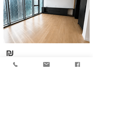
₪
14,000
רח' ארניה אוסוולדו , תל
אביב יפו
130