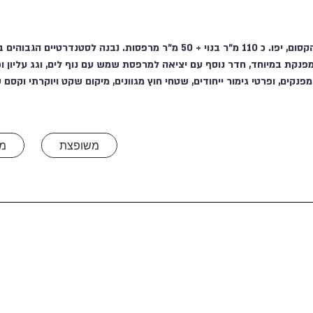
טאון האוס חלומי עם נוף לים ברחוב הצדף הקסום, יפו. כ 110 מ"ר בנוי + 50 מ"ר מר
מפנקת במיוחד, חדר נוסף עם יציאה למרפסת שמש עם נוף לים, וגג עליון 
נקים, ופרטי גימור ייחודים, שטחי חוץ מגוונים, מיקום שקט ויוקרתי וקסם
משופצת
מ