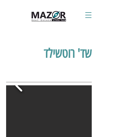
שד' רוטשילד