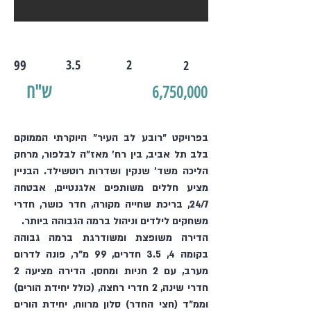
99
3.5
2
2
ש"ח
6,750,000
בפרויקט "רובע לב העיר" היוקרתי הממוקם
בלב תל אביב, בין רח' מאז"ה לבלפור, מרחק
הליכה משד' שנקין ושדרות רוטשילד. הבניין
מציע חללים משותפים אלגנטיים, אבטחה
24/7, בריכת שחייה מקורה, חדר כושר, חדרי
משחקים לילדים וניהול ברמה הגבוהה ביותר.
הדירה משופצת ומשודרגת ברמה גבוהה
בקומה 4, 3.5 חדרים, 99 מ"ר, פונה לדרום
מערב, עם 2 חניות ומחסן. הדירה מציעה 2
חדרי שינה, 2 חדרי רחצה, (כולל יחידת הורים)
וממ"ד (חצי החדר) סלון מרווח, יחידת הורים